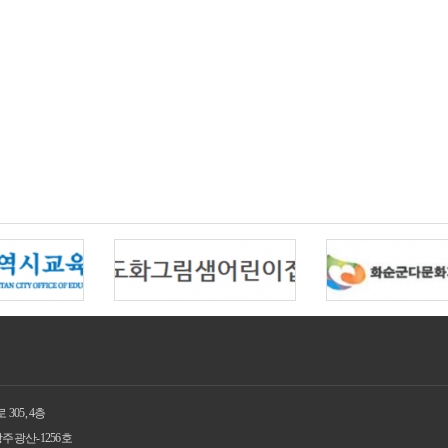
05, 4층
광주광산-1256호