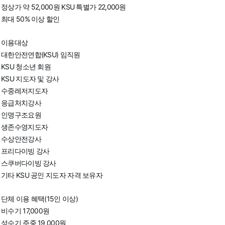
정상가 약 52,000원 KSU 특별가 22,000원
최대 50% 이상 할인
이용대상
대한안전연합(KSU) 임직원
KSU 청소년 회원
KSU 지도자 및 강사
수중레저지도자
응급처치강사
인명구조요원
생존수영지도자
수상안전강사
프리다이빙 강사
스쿠버다이빙 강사
기타 KSU 공인 지도자 자격 보유자
단체 이용 혜택(15인 이상)
비수기 17,000원
성수기 주중 19,000원