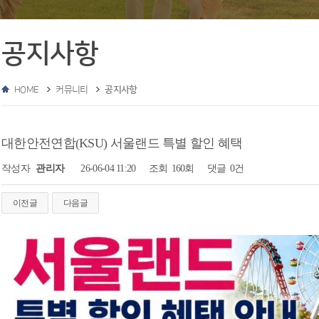
공지사항
HOME
커뮤니티
공지사항
대한안전연합(KSU) 서울랜드 특별 할인 혜택
작성자
관리자
26-06-04 11:20
조회
160회
댓글
0건
이전글
다음글