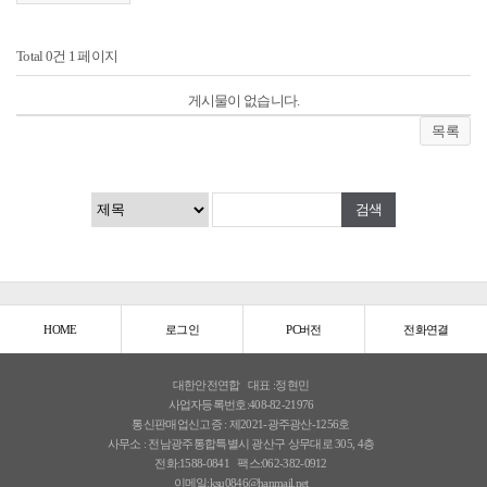
Total 0건
1 페이지
게시물이 없습니다.
목록
HOME
로그인
PC버전
전화연결
대한안전연합
대표 :정현민
사업자등록번호:408-82-21976
통신판매업신고증 : 제2021-광주광산-1256호
사무소 : 전남광주통합특별시 광산구 상무대로 305, 4층
전화:1588-0841
팩스:062-382-0912
이메일:ksu0846@hanmail.net