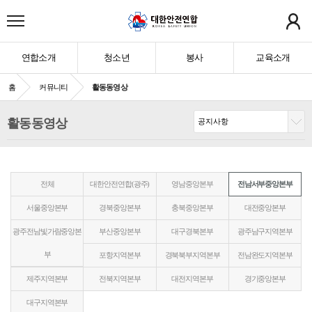
연합소개
청소년
봉사
교육소개
홈
커뮤니티
활동동영상
활동동영상
전체
대한안전연합(광주)
영남중앙본부
전남서부중앙본부
서울중앙본부
경북중앙본부
충북중앙본부
대전중앙본부
광주전남빛가람중앙본
부산중앙본부
대구경북본부
광주남구지역본부
부
포항지역본부
경북북부지역본부
전남완도지역본부
제주지역본부
전북지역본부
대전지역본부
경기중앙본부
대구지역본부